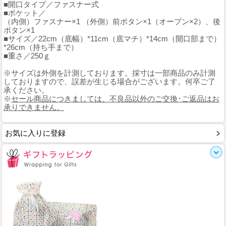
■開口タイプ／ファスナー式
■ポケット／
（内側）ファスナー×1 （外側）前ボタン×1（オープン×2）、後
ボタン×1
■サイズ／22cm（底幅）*11cm（底マチ）*14cm（開口部まで）
*26cm（持ち手まで）
■重さ／250ｇ
※サイズは外側を計測しております。採寸は一部商品のみ計測
しておりますので、誤差が生じる場合がございます。何卒ご了
承ください。
※
セール商品につきましては、不良品以外のご交換･ご返品はお
承りできません。
お気に入りに登録