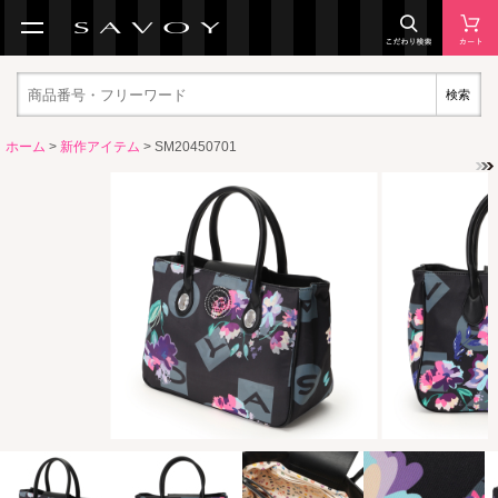
検索
ホーム
>
新作アイテム
> SM20450701