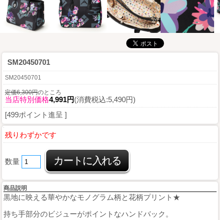
SM20450701
SM20450701
定価6,300円
のところ
当店特別価格
4,991円
(消費税込:5,490円)
[499ポイント進呈 ]
残りわずかです
数量
商品説明
黒地に映える華やかなモノグラム柄と花柄プリント★
持ち手部分のビジューがポイントなハンドバック。