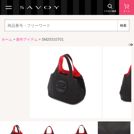
検索
ホーム
>
新作アイテム
> SM20310701