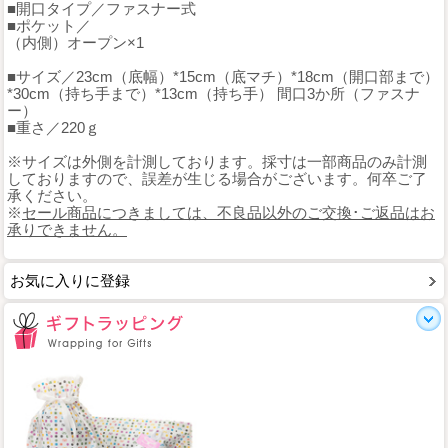
■開口タイプ／ファスナー式
■ポケット／
（内側）オープン×1
■サイズ／23cm（底幅）*15cm（底マチ）*18cm（開口部まで）
*30cm（持ち手まで）*13cm（持ち手） 間口3か所（ファスナ
ー）
■重さ／220ｇ
※サイズは外側を計測しております。採寸は一部商品のみ計測
しておりますので、誤差が生じる場合がございます。何卒ご了
承ください。
※
セール商品につきましては、不良品以外のご交換･ご返品はお
承りできません。
お気に入りに登録