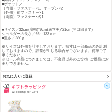
■ポケット／
（内側）ファスナー×1、オープン×2
（外側）前ファスナー×1
（両脇）ファスナー×各1
■サイズ／32cm(底幅)*9cm(底マチ)*21cm(開口部まで)
ショルダーの長さ／66～133ｃｍ
■重さ／280ｇ
※サイズは外側を計測しております。採寸は一部商品のみ計測
しておりますので、誤差が生じる場合がございます。何卒ご了
承ください。
※
セール商品につきましては、不良品以外のご交換･ご返品はお
承りできません。
お気に入りに登録