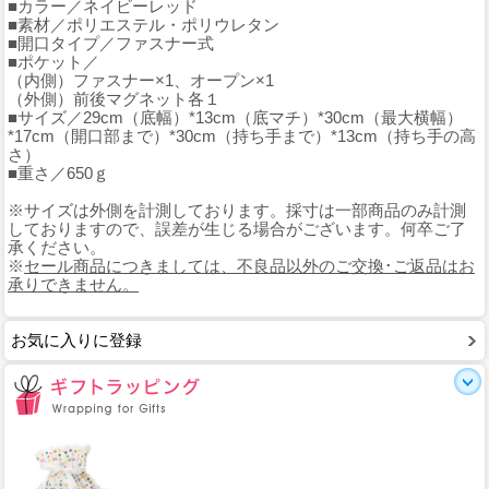
■カラー／ネイビーレッド
■素材／ポリエステル・ポリウレタン
■開口タイプ／ファスナー式
■ポケット／
（内側）ファスナー×1、オープン×1
（外側）前後マグネット各１
■サイズ／29cm（底幅）*13cm（底マチ）*30cm（最大横幅）
*17cm（開口部まで）*30cm（持ち手まで）*13cm（持ち手の高
さ）
■重さ／650ｇ
※サイズは外側を計測しております。採寸は一部商品のみ計測
しておりますので、誤差が生じる場合がございます。何卒ご了
承ください。
※
セール商品につきましては、不良品以外のご交換･ご返品はお
承りできません。
お気に入りに登録