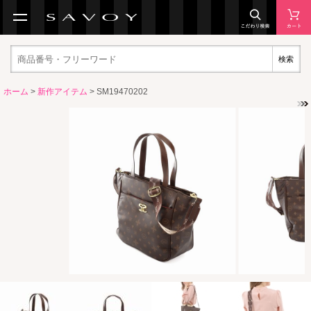
検索
ホーム
>
新作アイテム
> SM19470202