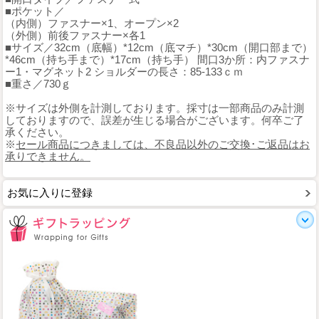
■ポケット／
（内側）ファスナー×1、オープン×2
（外側）前後ファスナー×各1
■サイズ／32cm（底幅）*12cm（底マチ）*30cm（開口部まで）
*46cm（持ち手まで）*17cm（持ち手） 間口3か所：内ファスナ
ー1・マグネット2 ショルダーの長さ：85-133ｃｍ
■重さ／730ｇ
※サイズは外側を計測しております。採寸は一部商品のみ計測
しておりますので、誤差が生じる場合がございます。何卒ご了
承ください。
※
セール商品につきましては、不良品以外のご交換･ご返品はお
承りできません。
お気に入りに登録