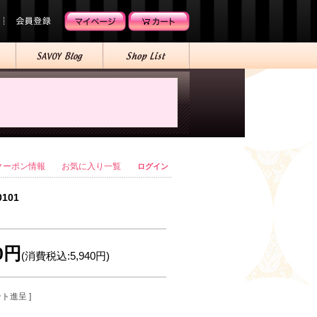
クーポン情報
お気に入り一覧
ログイン
0101
00円
(消費税込:5,940円)
ント進呈 ]