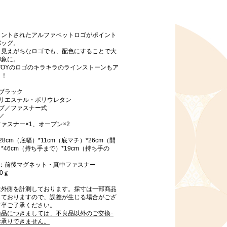
リントされたアルファベットロゴがポイント
バッグ。
く見えがちなロゴでも、配色にすることで大
印象に。
VOYのロゴのキラキラのラインストーンもア
！！
ブラック
ポリエステル・ポリウレタン
イプ／ファスナー式
／
ァスナー×1、オープン×2
8cm（底幅）*11cm（底マチ）*26cm（開
*46cm（持ち手まで）*19cm（持ち手の
所：前後マグネット・真中ファスナー
0ｇ
は外側を計測しております。採寸は一部商品
しておりますので、誤差が生じる場合がござ
何卒ご了承ください。
商品につきましては、不良品以外のご交換･
お承りできません。