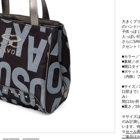
大きくプ
のハンド
子供っぽ
人っぽい
さらにSA
クセント
■カラー／
■素材／
■開口タ
■ポケット
（内側）フ
■サイズ／2
口部まで）
み）
間口3か
■重さ／55
※サイズ
のみ計測
います。
※
セール
ご返品は