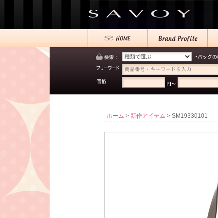
ホーム
>
新作アイテム
> SM19330101