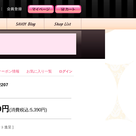
クーポン情報
お気に入り一覧
ログイン
2207
00円
(消費税込:5,390円)
ント進呈 ]