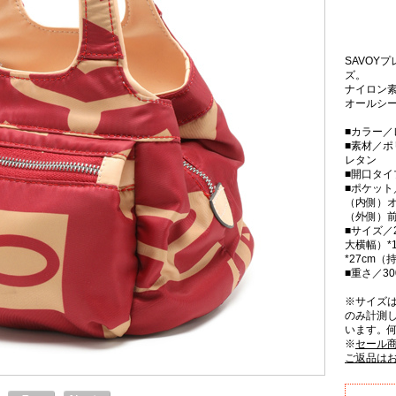
SAVOY
ズ。
ナイロン
オールシ
■カラー／
■素材／
レタン
■開口タ
■ポケット
（内側）オ
（外側）前
■サイズ／2
大横幅）*
*27cm
■重さ／30
※サイズ
のみ計測
います。
※
セール
ご返品は