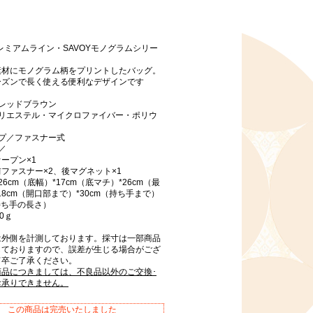
プレミアムライン・SAVOYモノグラムシリー
素材にモノグラム柄をプリントしたバッグ。
ーズンで長く使える便利なデザインです
レッドブラウン
ポリエステル・マイクロファイバー・ポリウ
イプ／ファスナー式
／
ープン×1
ファスナー×2、後マグネット×1
6cm（底幅）*17cm（底マチ）*26cm（最
18cm（開口部まで）*30cm（持ち手まで）
（持ち手の長さ）
0ｇ
は外側を計測しております。採寸は一部商品
しておりますので、誤差が生じる場合がござ
何卒ご了承ください。
商品につきましては、不良品以外のご交換･
お承りできません。
この商品は完売いたしました