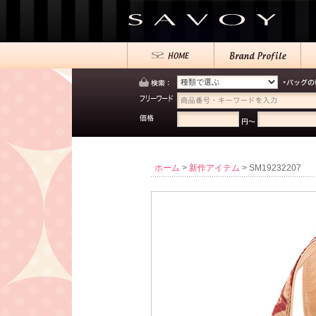
ホーム
>
新作アイテム
> SM19232207