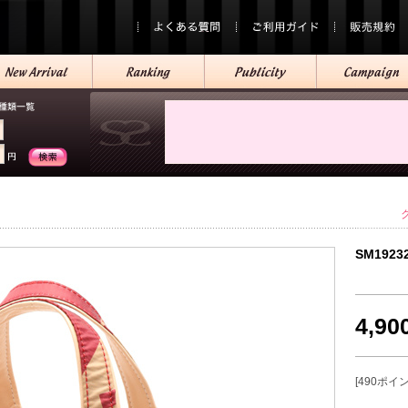
SM1923
4,9
[490ポイ