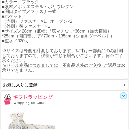
■カラー／ブラック
■素材／ポリエステル・ポリウレタン
■開口タイプ／ファスナー式
■ポケット／
（内側）ファスナー×1、オープン×2
（外側）後ファスナー×1
■サイズ／28cm（底幅）*底マチなし*36cm（最大横幅）
*25cm（開口部まで)*70cm～135cm（ショルダーベルト）
■重さ／320ｇ
※サイズは外側を計測しております。採寸は一部商品のみ計測
しておりますので、誤差が生じる場合がございます。何卒ご了
承ください。
※
セール商品につきましては、不良品以外のご交換･ご返品はお
承りできません。
お気に入りに登録