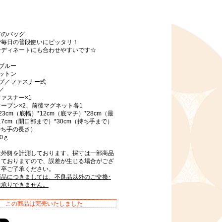
材のバッグ
で毎日の普段使いにピッタリ！
ーディネートにも合わせやすいです☆
ブルー
ットン
イプ／ファスナー式
／
ァスナー×1
ープン×2、前後マグネット各1
3cm（底幅）*12cm（底マチ）*28cm（最
17cm（開口部まで）*30cm（持ち手まで）
（持ち手の長さ）
0ｇ
は外側を計測しております。採寸は一部商品
しておりますので、誤差が生じる場合がござ
何卒ご了承ください。
商品につきましては、不良品以外のご交換･
お承りできません。
この商品は完売いたしました