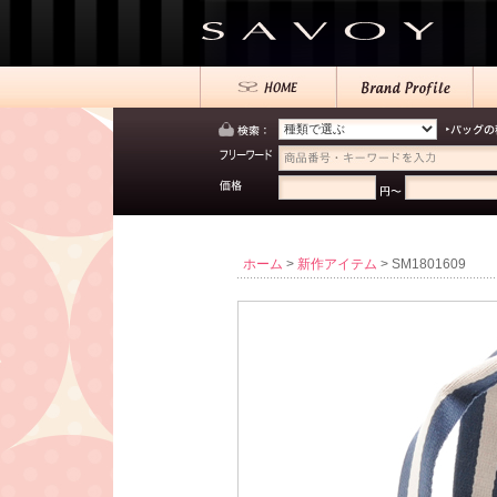
ホーム
>
新作アイテム
> SM1801609