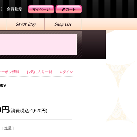
クーポン情報
お気に入り一覧
ログイン
609
00円
(消費税込:4,620円)
ント進呈 ]