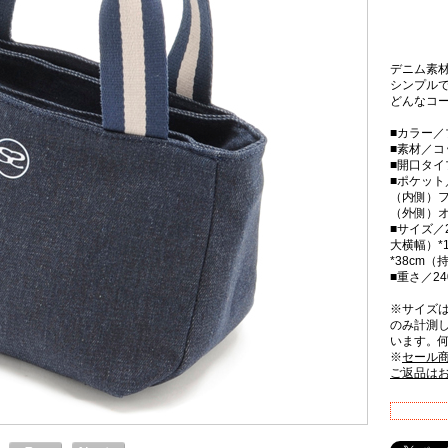
デニム素
シンプル
どんなコ
■カラー／
■素材／コ
■開口タ
■ポケット
（内側）フ
（外側）オ
■サイズ／2
大横幅）*
*38cm
■重さ／24
※サイズ
のみ計測
います。
※
セール
ご返品は