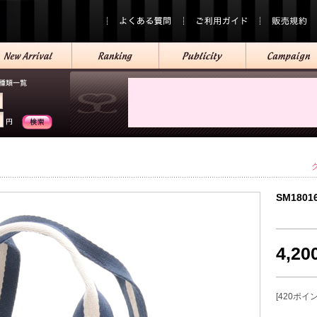
SM1801
4,2
[420ポイ