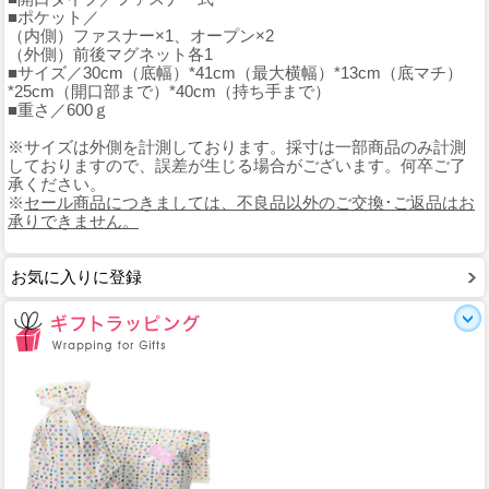
■ポケット／
（内側）ファスナー×1、オープン×2
（外側）前後マグネット各1
■サイズ／30cm（底幅）*41cm（最大横幅）*13cm（底マチ）
*25cm（開口部まで）*40cm（持ち手まで）
■重さ／600ｇ
※サイズは外側を計測しております。採寸は一部商品のみ計測
しておりますので、誤差が生じる場合がございます。何卒ご了
承ください。
※
セール商品につきましては、不良品以外のご交換･ご返品はお
承りできません。
お気に入りに登録