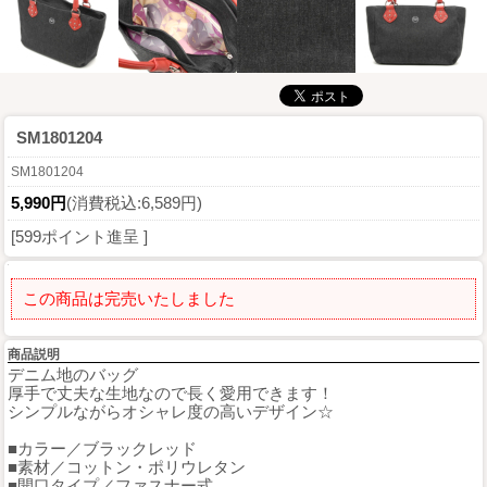
SM1801204
SM1801204
5,990円
(消費税込:6,589円)
[599ポイント進呈 ]
この商品は完売いたしました
商品説明
デニム地のバッグ
厚手で丈夫な生地なので長く愛用できます！
シンプルながらオシャレ度の高いデザイン☆
■カラー／ブラックレッド
■素材／コットン・ポリウレタン
■開口タイプ／ファスナー式