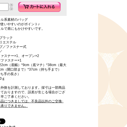
テル系素材のバッグ
で使いやすいのがポイント♪
ドルで肩にもかけやすいです。
ブラック
リエステル
イプ／ファスナー式
／
ァスナー×1、オープン×2
ファスナー×1
22cm（底幅）*9cm（底マチ）*38cm（最大
1cm（開口部まで）*37cm（持ち手まで）
（持ち手の長さ）
0ｇ
は外側を計測しております。採寸は一部商品
しておりますので、誤差が生じる場合がござ
何卒ご了承ください。
商品につきましては、不良品以外のご交換･
お承りできません。