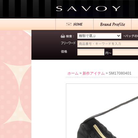
ホーム
>
新作アイテム
> SM17080401