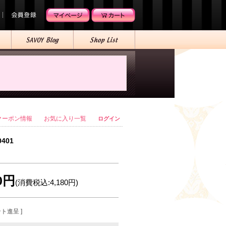
クーポン情報
お気に入り一覧
ログイン
0401
00円
(消費税込:4,180円)
ント進呈 ]