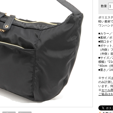
数量
ポリエス
軽い素材
ワンハン
■カラー／
■素材／ポ
■開口タ
■ポケット
（内側）フ
（外側）前
■サイズ／
横幅）*2
*40cm
■重さ／14
※サイズ
のみ計測
います。
※
セール
ご返品は