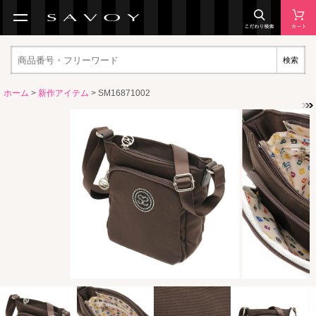
検索
ホーム
>
新作アイテム
> SM16871002