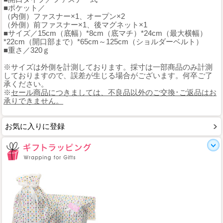
■ポケット／
（内側）ファスナー×1、オープン×2
（外側）前ファスナー×1、後マグネット×1
■サイズ／15cm（底幅）*8cm（底マチ）*24cm（最大横幅）
*22cm（開口部まで）*65cm～125cm（ショルダーベルト）
■重さ／320ｇ
※サイズは外側を計測しております。採寸は一部商品のみ計測
しておりますので、誤差が生じる場合がございます。何卒ご了
承ください。
※
セール商品につきましては、不良品以外のご交換･ご返品はお
承りできません。
お気に入りに登録