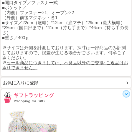
■開口タイプ／ファスナー式
■ポケット／
（内側）ファスナー×1、オープン×2
（外側）前後マグネット各1
■サイズ／22cm（底幅）*12cm（底マチ）*29cm（最大横幅）
*29cm（開口部まで）*41cm（持ち手まで）*46cm（持ち手の長
さ）
■重さ／400ｇ
※サイズは外側を計測しております。採寸は一部商品のみ計測
しておりますので、誤差が生じる場合がございます。何卒ご了
承ください。
※
セール商品につきましては、不良品以外のご交換･ご返品はお
承りできません。
お気に入りに登録