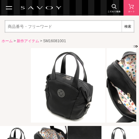
検索
ホーム
>
新作アイテム
> SM16081001