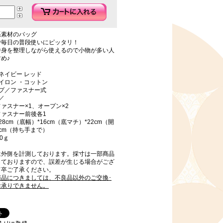
系素材のバッグ
で毎日の普段使いにピッタリ！
中身を整理しながら使えるので小物が多い人
め♪
ネイビー レッド
イロン ・コットン
イプ／ファスナー式
／
ァスナー×1、オープン×2
ファスナー前後各1
8cm（底幅）*16cm（底マチ）*22cm（開
7cm（持ち手まで）
0ｇ
は外側を計測しております。採寸は一部商品
しておりますので、誤差が生じる場合がござ
何卒ご了承ください。
商品につきましては、不良品以外のご交換･
お承りできません。