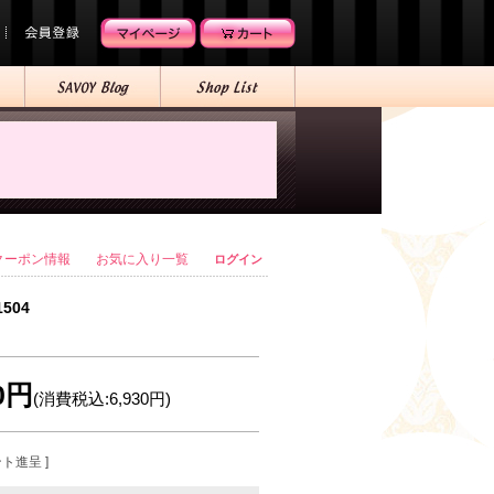
クーポン情報
お気に入り一覧
ログイン
1504
00円
(消費税込:6,930円)
ント進呈 ]