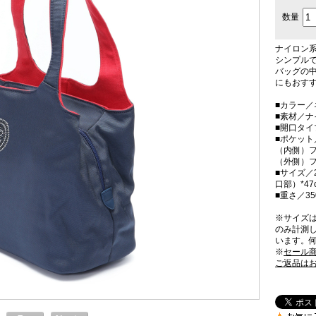
数量
ナイロン
シンプル
バッグの
にもおすす
■カラー／
■素材／ナ
■開口タ
■ポケット
（内側）フ
（外側）
■サイズ／2
口部）*4
■重さ／35
※サイズ
のみ計測
います。
※
セール
ご返品は