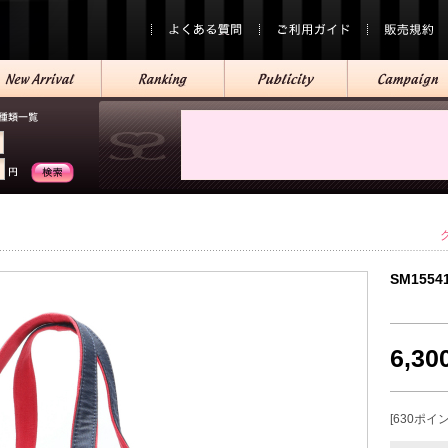
SM1554
6,3
[630ポイ