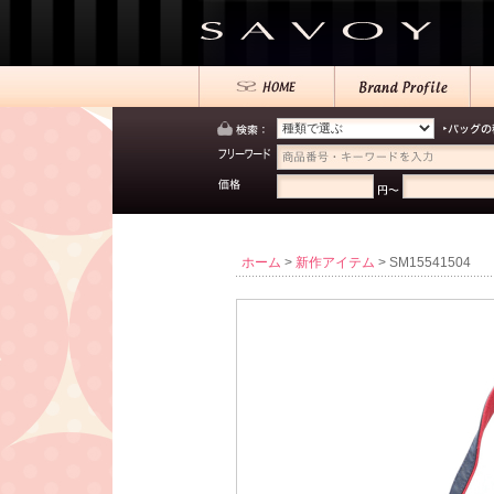
ホーム
>
新作アイテム
> SM15541504