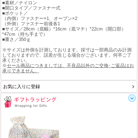
■素材／ナイロン
■開口タイプ／ファスナー式
■ポケット／
（内側）ファスナー×1、オープン×2
（外側）ファスナー前後各1
■サイズ／28cm（底幅）*16cm（底マチ）*22cm（開口部）
*47cm（持ち手まで）
■重さ／350ｇ
※サイズは外側を計測しております。採寸は一部商品のみ計測
しておりますので、誤差が生じる場合がございます。何卒ご了
承ください。
※
セール商品につきましては、不良品以外のご交換･ご返品はお
承りできません。
お気に入りに登録