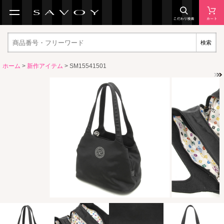
検索
ホーム
>
新作アイテム
> SM15541501