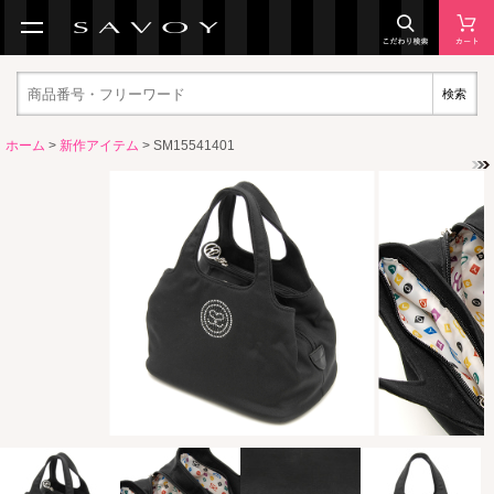
検索
ホーム
>
新作アイテム
> SM15541401