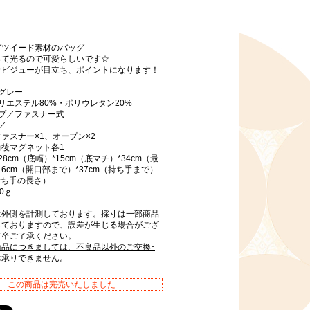
グツイード素材のバッグ
って光るので可愛らしいです☆
なビジューが目立ち、ポイントになります！
グレー
リエステル80%・ポリウレタン20%
イプ／ファスナー式
／
ァスナー×1、オープン×2
前後マグネット各1
8cm（底幅）*15cm（底マチ）*34cm（最
16cm（開口部まで）*37cm（持ち手まで）
（持ち手の長さ）
0ｇ
は外側を計測しております。採寸は一部商品
しておりますので、誤差が生じる場合がござ
何卒ご了承ください。
商品につきましては、不良品以外のご交換･
お承りできません。
この商品は完売いたしました