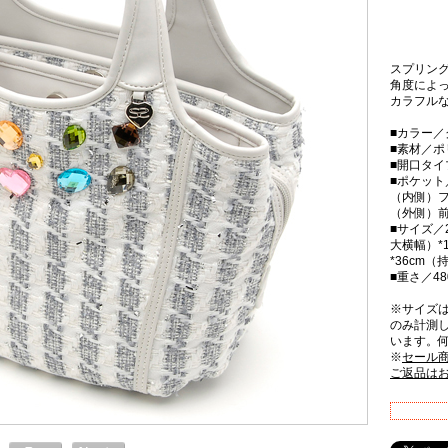
スプリン
角度によ
カラフル
■カラー／
■素材／ポ
■開口タ
■ポケット
（内側）フ
（外側）
■サイズ／2
大横幅）*
*36cm
■重さ／48
※サイズ
のみ計測
います。
※
セール
ご返品は