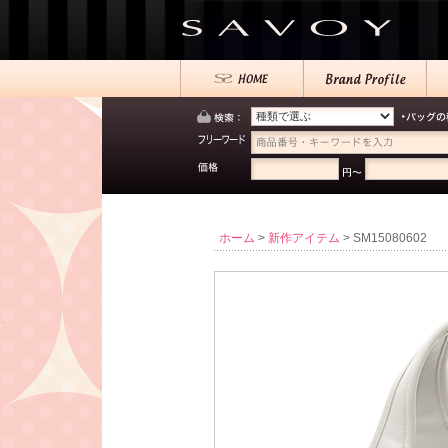
ホーム
>
新作アイテム
> SM15080602