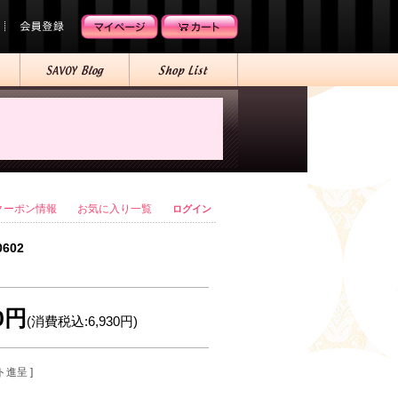
クーポン情報
お気に入り一覧
ログイン
0602
00円
(消費税込:6,930円)
ト進呈 ]