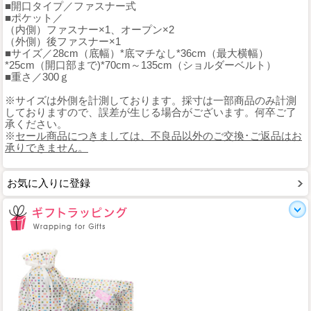
■開口タイプ／ファスナー式
■ポケット／
（内側）ファスナー×1、オープン×2
（外側）後ファスナー×1
■サイズ／28cm（底幅）*底マチなし*36cm（最大横幅）
*25cm（開口部まで)*70cm～135cm（ショルダーベルト）
■重さ／300ｇ
※サイズは外側を計測しております。採寸は一部商品のみ計測
しておりますので、誤差が生じる場合がございます。何卒ご了
承ください。
※
セール商品につきましては、不良品以外のご交換･ご返品はお
承りできません。
お気に入りに登録