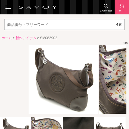
検索
ホーム
>
新作アイテム
> SM083902