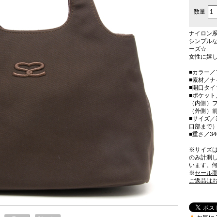
数量
ナイロン
シンプル
ーズ☆
女性に嬉し
■カラー／
■素材／
■開口タ
■ポケット
（内側）フ
（外側）
■サイズ／3
口部まで）
■重さ／34
※サイズ
のみ計測
います。
※
セール
ご返品は