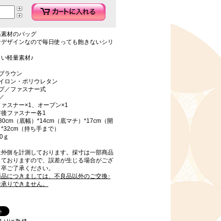
系素材のバッグ
なデザインなので毎日使っても飽きないシリ
い軽量素材♪
ブラウン
ナイロン・ポリウレタン
イプ／ファスナー式
／
ァスナー×1、オープン×1
前後ファスナー各1
0cm（底幅）*14cm（底マチ）*17cm（開
*32cm（持ち手まで）
0ｇ
は外側を計測しております。採寸は一部商品
しておりますので、誤差が生じる場合がござ
何卒ご了承ください。
商品につきましては、不良品以外のご交換･
お承りできません。