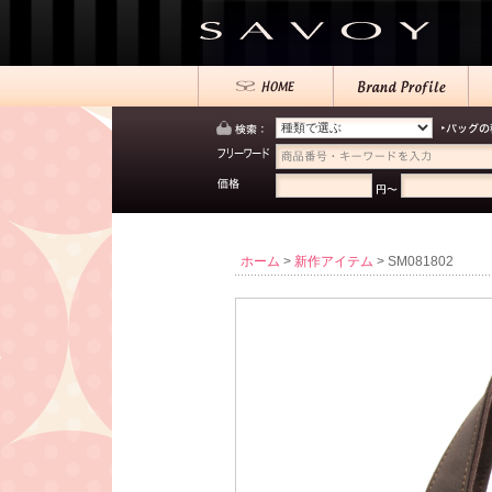
ホーム
>
新作アイテム
> SM081802