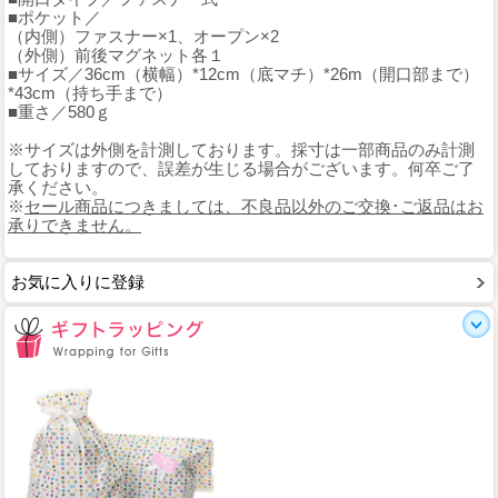
■ポケット／
（内側）ファスナー×1、オープン×2
（外側）前後マグネット各１
■サイズ／36cm（横幅）*12cm（底マチ）*26m（開口部まで）
*43cm（持ち手まで）
■重さ／580ｇ
※サイズは外側を計測しております。採寸は一部商品のみ計測
しておりますので、誤差が生じる場合がございます。何卒ご了
承ください。
※
セール商品につきましては、不良品以外のご交換･ご返品はお
承りできません。
お気に入りに登録