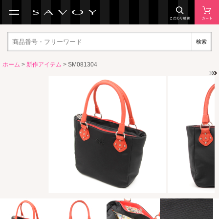
検索
ホーム
>
新作アイテム
> SM081304