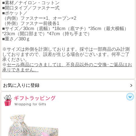
■素材／ナイロン・コットン
■開口タイプ／ファスナー式
■ポケット／
（内側）ファスナー×1、オープン×2
（外側）ファスナー前後各1
■サイズ／30cm（底幅）*18cm（底マチ）*35cm（最大横幅）
*23cm（開口部まで）*47cm（持ち手まで）
■重さ／380ｇ
※サイズは外側を計測しております。採寸は一部商品のみ計測
しておりますので、誤差が生じる場合がございます。何卒ご了
承ください。
※
セール商品につきましては、不良品以外のご交換･ご返品はお
承りできません。
お気に入りに登録