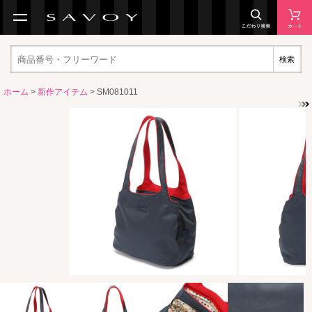
検索
ホーム
>
新作アイテム
> SM081011