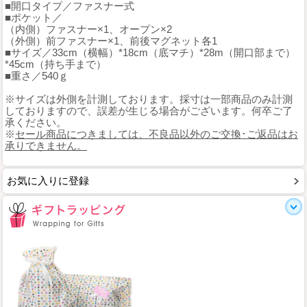
■開口タイプ／ファスナー式
■ポケット／
（内側）ファスナー×1、オープン×2
（外側）前ファスナー×1、前後マグネット各1
■サイズ／33cm（横幅）*18cm（底マチ）*28m（開口部まで）
*45cm（持ち手まで）
■重さ／540ｇ
※サイズは外側を計測しております。採寸は一部商品のみ計測
しておりますので、誤差が生じる場合がございます。何卒ご了
承ください。
※
セール商品につきましては、不良品以外のご交換･ご返品はお
承りできません。
お気に入りに登録