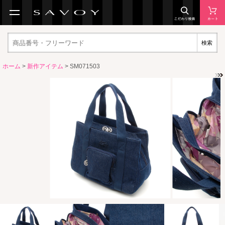
検索
ホーム
>
新作アイテム
> SM071503