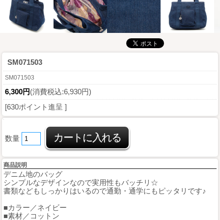
SM071503
SM071503
6,300円
(消費税込:6,930円)
[630ポイント進呈 ]
数量
商品説明
デニム地のバッグ
シンプルなデザインなので実用性もバッチリ☆
書類などもしっかりはいるので通勤・通学にもピッタリです♪
■カラー／ネイビー
■素材／コットン