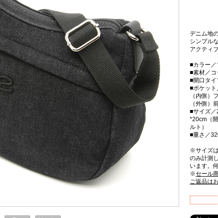
デニム地
シンプル
アクティ
■カラー／
■素材／コ
■開口タ
■ポケット
（内側）フ
（外側）前
■サイズ／
*20cm（
ルト）
■重さ／32
※サイズ
のみ計測
います。
※
セール
ご返品は