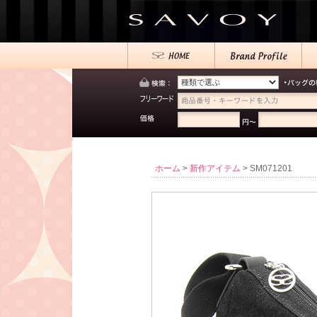
ホーム
>
新作アイテム
> SM071201