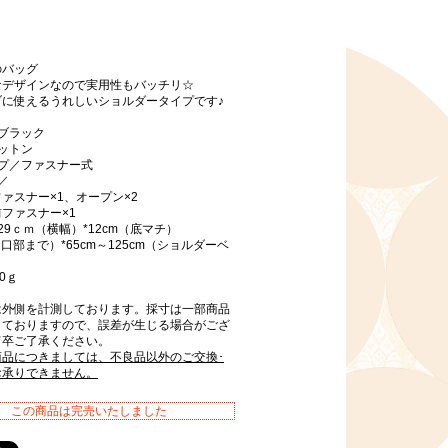
のバッグ
なデザインなので実用性もバッチリ☆
ブに使えるうれしいショルダータイプです♪
ブラック
ットン
イプ／ファスナー式
／
ァスナー×1、オープン×2
ファスナー×1
29ｃｍ（横幅）*12cm（底マチ）
開口部まで）*65cm～125cm（ショルダーベ
0ｇ
は外側を計測しております。採寸は一部商品
しておりますので、誤差が生じる場合がござ
何卒ご了承ください。
商品につきましては、不良品以外のご交換･
お承りできません。
この商品は完売いたしました