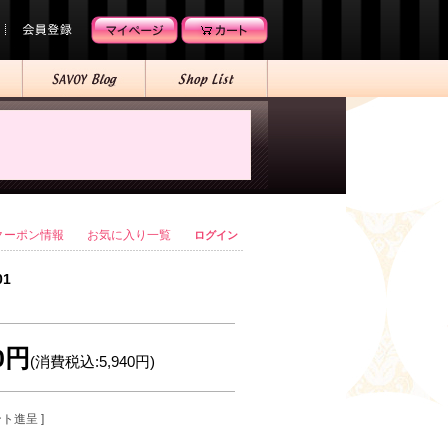
クーポン情報
お気に入り一覧
ログイン
01
00円
(消費税込:5,940円)
ント進呈 ]