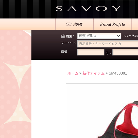
ホーム
>
新作アイテム
> SM430301