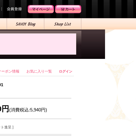
クーポン情報
お気に入り一覧
ログイン
01
00円
(消費税込:5,940円)
ント進呈 ]