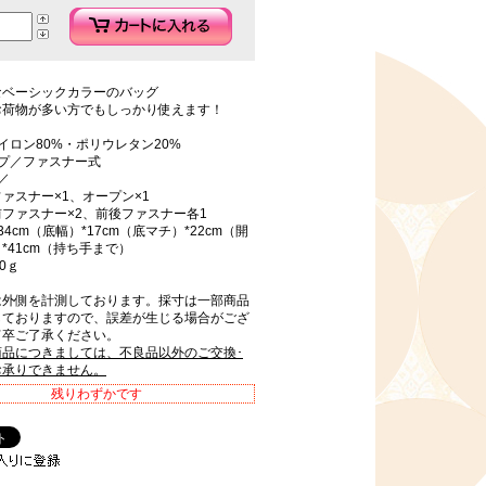
なベーシックカラーのバッグ
お荷物が多い方でもしっかり使えます！
イロン80%・ポリウレタン20%
イプ／ファスナー式
／
ァスナー×1、オープン×1
ファスナー×2、前後ファスナー各1
4cm（底幅）*17cm（底マチ）*22cm（開
*41cm（持ち手まで）
0ｇ
は外側を計測しております。採寸は一部商品
しておりますので、誤差が生じる場合がござ
何卒ご了承ください。
商品につきましては、不良品以外のご交換･
お承りできません。
残りわずかです