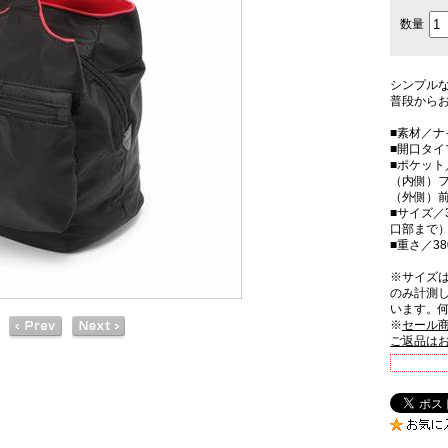
数量
シンプル
普段から
■素材／ナ
■開口タ
■ポケット
（内側）フ
（外側）前
■サイズ／3
口部まで）
■重さ／38
※サイズ
のみ計測
います。
※
セール
ご返品は