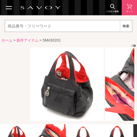
検索
ホーム
>
新作アイテム
> SM430201