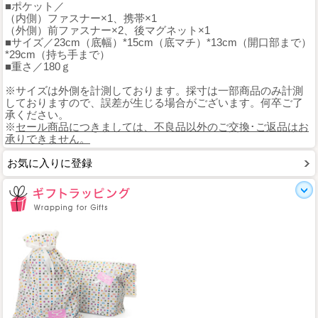
■ポケット／
（内側）ファスナー×1、携帯×1
（外側）前ファスナー×2、後マグネット×1
■サイズ／23cm（底幅）*15cm（底マチ）*13cm（開口部まで）
*29cm（持ち手まで）
■重さ／180ｇ
※サイズは外側を計測しております。採寸は一部商品のみ計測
しておりますので、誤差が生じる場合がございます。何卒ご了
承ください。
※
セール商品につきましては、不良品以外のご交換･ご返品はお
承りできません。
お気に入りに登録