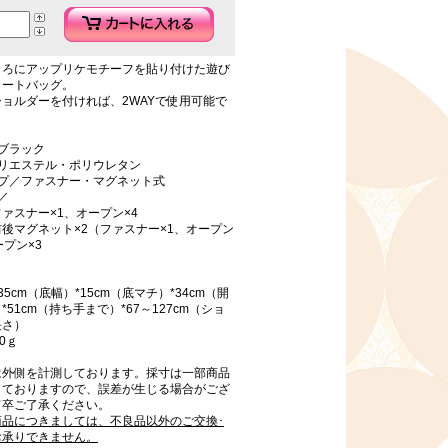
ころにアップリケモチーフを貼り付けた遊び
トートバッグ。
ョルダーを付ければ、2WAYで使用可能で
ブラック
ポリエステル・ポリウレタン
イプ／ファスナー・マグネット式
／
ァスナー×1、オープン×4
後マグネット×2（ファスナー×1、オープン
ープン×3
5cm（底幅）*15cm（底マチ）*34cm（開
*51cm（持ち手まで）*67～127cm（ショ
長さ）
0ｇ
は外側を計測しております。採寸は一部商品
しておりますので、誤差が生じる場合がござ
何卒ご了承ください。
商品につきましては、不良品以外のご交換･
お承りできません。