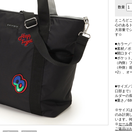
数量
ところど
心のある
大容量でシ
す☆
■カラー／
■素材／
■開口タ
■ポケット
（内側）フ
（外側）前
×2）、オ
■サイズ／3
口部まで）
ルダーの
■重さ／68
※サイズ
のみ計測
います。
※
セール
ご返品は