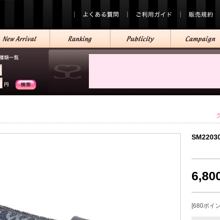
SM2203
6,8
[680ポイ