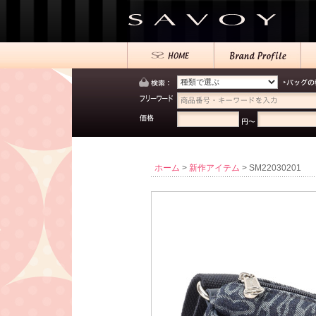
ホーム
>
新作アイテム
> SM22030201