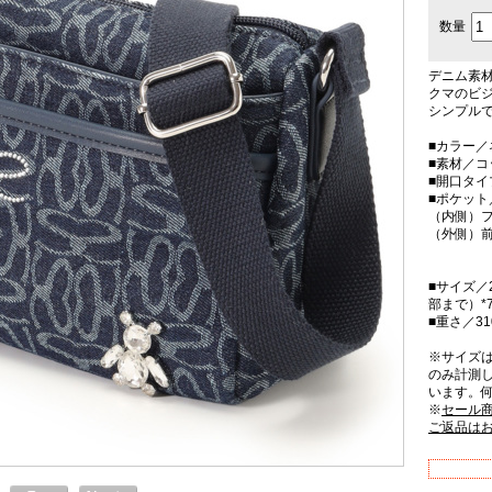
数量
デニム素
クマのビ
シンプル
■カラー／
■素材／
■開口タ
■ポケット
（内側）フ
（外側）前
■サイズ／
部まで）*
■重さ／31
※サイズ
のみ計測
います。
※
セール
ご返品は