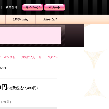
クーポン情報
お気に入り一覧
ログイン
0201
00円
(消費税込:7,480円)
ント進呈 ]