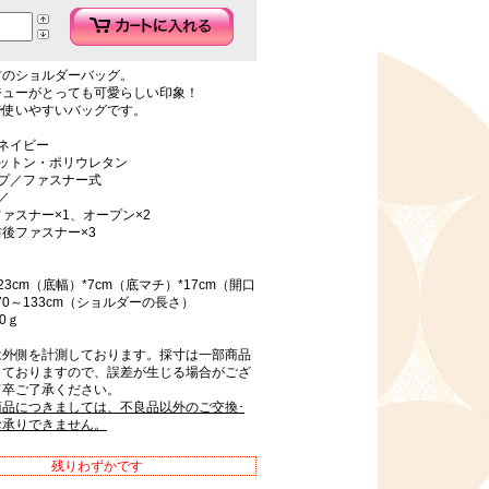
材のショルダーバッグ。
ジューがとっても可愛らしい印象！
で使いやすいバッグです。
ネイビー
コットン・ポリウレタン
イプ／ファスナー式
／
ァスナー×1、オープン×2
後ファスナー×3
23cm（底幅）*7cm（底マチ）*17cm（開口
70～133cm（ショルダーの長さ）
0ｇ
は外側を計測しております。採寸は一部商品
しておりますので、誤差が生じる場合がござ
何卒ご了承ください。
商品につきましては、不良品以外のご交換･
お承りできません。
残りわずかです