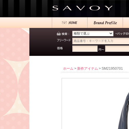
ホーム
>
新作アイテム
> SM21950701