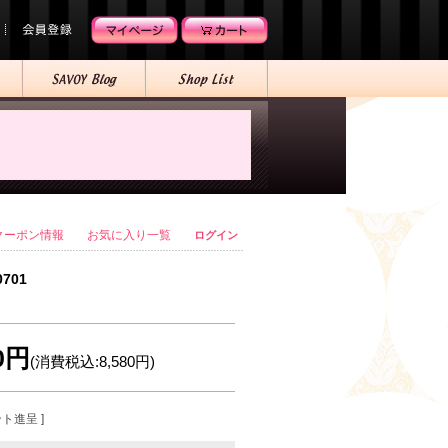
クーポン情報
お気に入り一覧
ログイン
0701
00円
(消費税込:8,580円)
ント進呈 ]