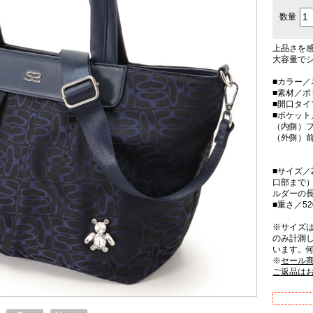
数量
上品さを
大容量でシ
■カラー／
■素材／
■開口タ
■ポケット
（内側）フ
（外側）前
■サイズ／2
口部まで）
ルダーの
■重さ／52
※サイズ
のみ計測
います。
※
セール
ご返品は