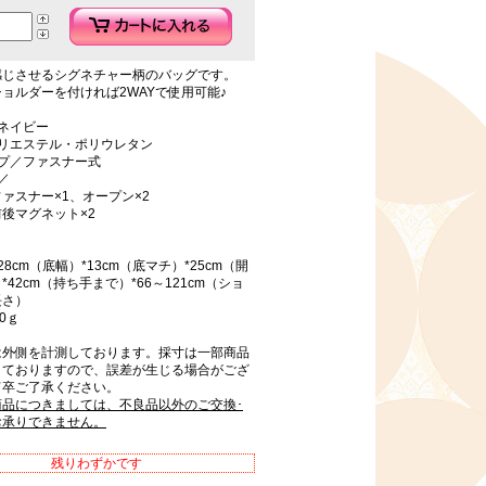
感じさせるシグネチャー柄のバッグです。
ョルダーを付ければ2WAYで使用可能♪
ネイビー
ポリエステル・ポリウレタン
イプ／ファスナー式
／
ァスナー×1、オープン×2
後マグネット×2
8cm（底幅）*13cm（底マチ）*25cm（開
*42cm（持ち手まで）*66～121cm（ショ
長さ）
0ｇ
は外側を計測しております。採寸は一部商品
しておりますので、誤差が生じる場合がござ
何卒ご了承ください。
商品につきましては、不良品以外のご交換･
お承りできません。
残りわずかです