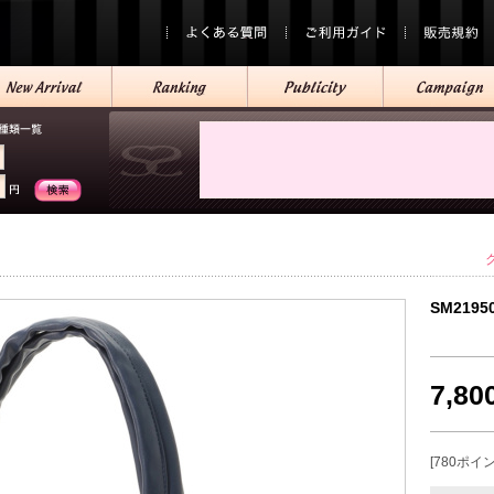
SM2195
7,8
[780ポイ