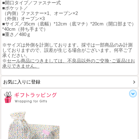
■開口タイプ／ファスナー式
■ポケット／
（内側）ファスナー×1、オープン×2
（外側）オープン×3
■サイズ／35cm（底幅）*12cm（底マチ）*20cm（開口部まで）
*40cm（持ち手まで）
■重さ／480ｇ
※サイズは外側を計測しております。採寸は一部商品のみ計測
しておりますので、誤差が生じる場合がございます。何卒ご了
承ください。
※
セール商品につきましては、不良品以外のご交換･ご返品はお
承りできません。
お気に入りに登録