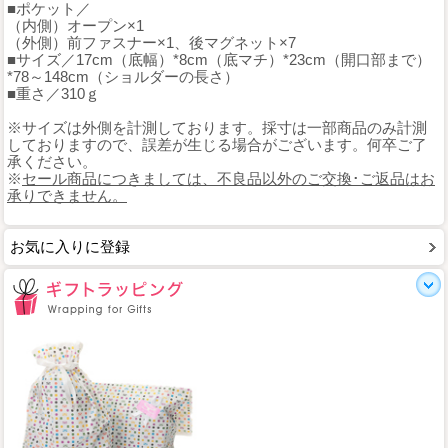
■ポケット／
（内側）オープン×1
（外側）前ファスナー×1、後マグネット×7
■サイズ／17cm（底幅）*8cm（底マチ）*23cm（開口部まで）
*78～148cm（ショルダーの長さ）
■重さ／310ｇ
※サイズは外側を計測しております。採寸は一部商品のみ計測
しておりますので、誤差が生じる場合がございます。何卒ご了
承ください。
※
セール商品につきましては、不良品以外のご交換･ご返品はお
承りできません。
お気に入りに登録