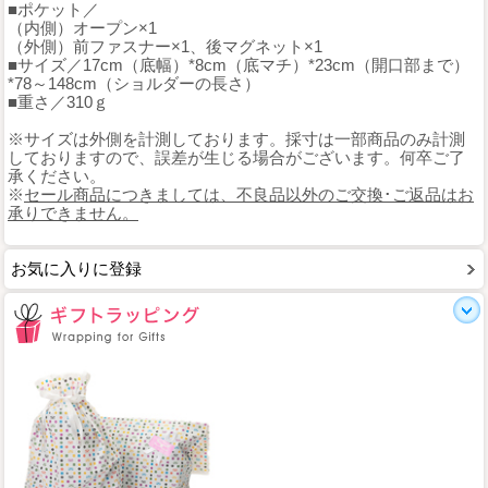
■ポケット／
（内側）オープン×1
（外側）前ファスナー×1、後マグネット×1
■サイズ／17cm（底幅）*8cm（底マチ）*23cm（開口部まで）
*78～148cm（ショルダーの長さ）
■重さ／310ｇ
※サイズは外側を計測しております。採寸は一部商品のみ計測
しておりますので、誤差が生じる場合がございます。何卒ご了
承ください。
※
セール商品につきましては、不良品以外のご交換･ご返品はお
承りできません。
お気に入りに登録