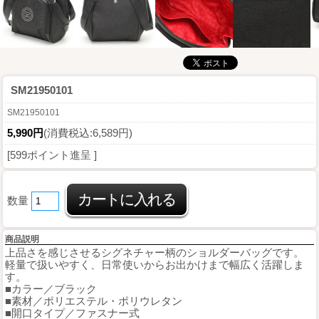
SM21950101
SM21950101
5,990円
(消費税込:6,589円)
[599ポイント進呈 ]
数量
商品説明
上品さを感じさせるシグネチャー柄のショルダーバッグです。
軽量で扱いやすく、日常使いからお出かけまで幅広く活躍しま
す。
■カラー／ブラック
■素材／ポリエステル・ポリウレタン
■開口タイプ／ファスナー式