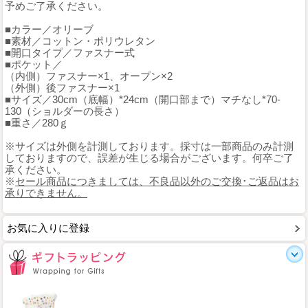
予めご了承ください。
■カラー／オリーブ
■素材／コットン・ポリウレタン
■開口タイプ／ファスナー式
■ポケット／
（内側）ファスナー×1、オープン×2
（外側）後ファスナー×1
■サイズ／30cm（底幅）*24cm（開口部まで）マチなし*70-
130（ショルダーの長さ）
■重さ／280ｇ
※サイズは外側を計測しております。採寸は一部商品のみ計測
しておりますので、誤差が生じる場合がございます。何卒ご了
承ください。
※
セール商品につきましては、不良品以外のご交換･ご返品はお
承りできません。
お気に入りに登録