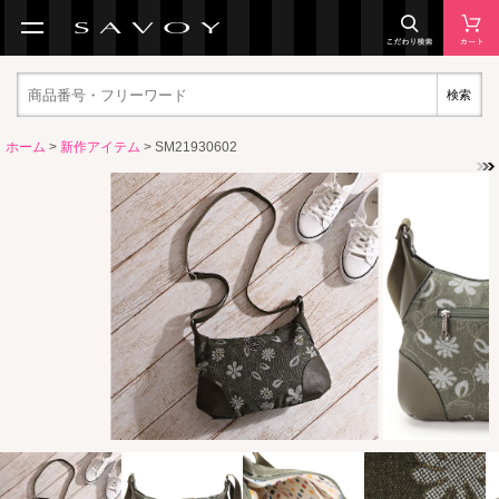
検索
ホーム
>
新作アイテム
> SM21930602