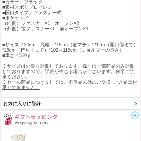
■カラー／ブラック
■素材／ポリプロピレン
■開口タイプ／ファスナー式
■ポケット／
（内側）ファスナー×1、オープン×2
（外側）後ファスナー×1、前オープン×1
■サイズ／24cm（底幅）*15cm（底マチ）*21cm（開口部まで）
*28cm（持ち手まで）*102～115cm（ショルダーの長さ）
■重さ／520ｇ
※サイズは外側を計測しております。採寸は一部商品のみ計測
しておりますので、誤差が生じる場合がございます。何卒ご了
承ください。
※
セール商品につきましては、不良品以外のご交換･ご返品はお
承りできません。
お気に入りに登録