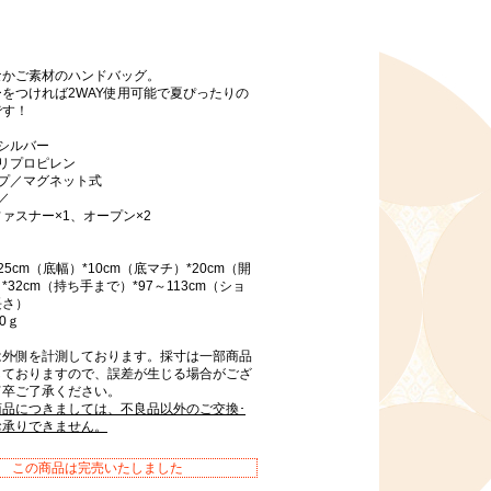
なかご素材のハンドバッグ。
をつければ2WAY使用可能で夏ぴったりの
です！
シルバー
リプロピレン
イプ／マグネット式
／
ァスナー×1、オープン×2
5cm（底幅）*10cm（底マチ）*20cm（開
*32cm（持ち手まで）*97～113cm（ショ
長さ）
0ｇ
は外側を計測しております。採寸は一部商品
しておりますので、誤差が生じる場合がござ
何卒ご了承ください。
商品につきましては、不良品以外のご交換･
お承りできません。
この商品は完売いたしました