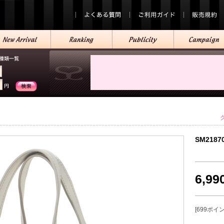
SM2187
6,9
[699ポイ