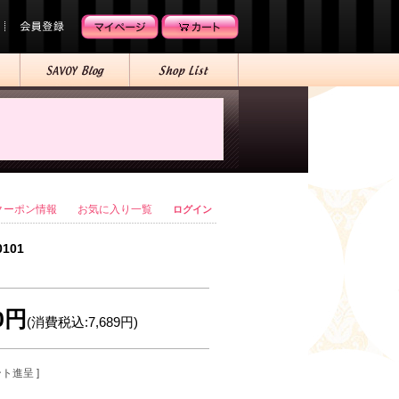
クーポン情報
お気に入り一覧
ログイン
0101
90円
(消費税込:7,689円)
ント進呈 ]