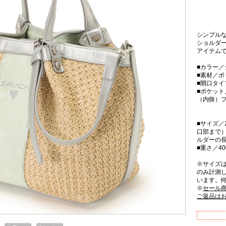
シンプル
ショルダー
アイテム
■カラー／
■素材／ポ
■開口タ
■ポケット
（内側）フ
■サイズ／2
口部まで）
ルダーの
■重さ／40
※サイズ
のみ計測
います。
※
セール
ご返品は