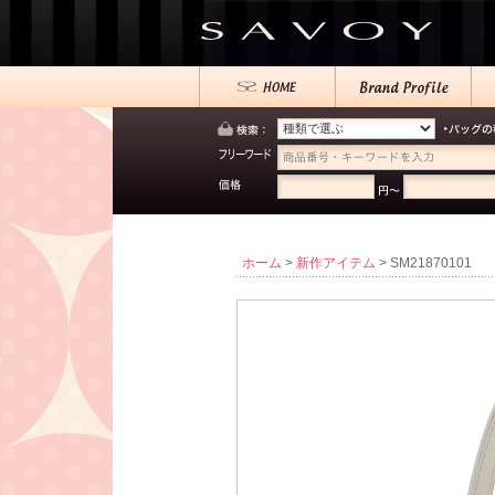
ホーム
>
新作アイテム
> SM21870101