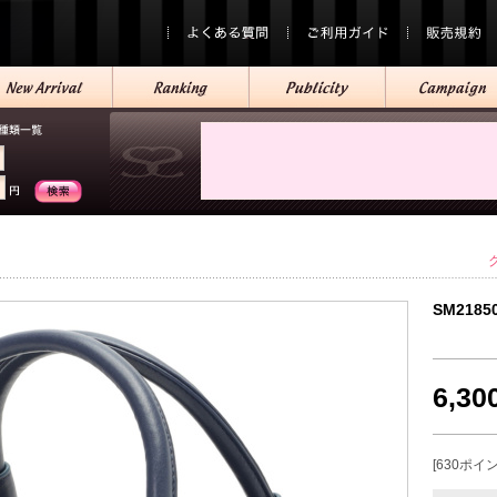
SM2185
6,3
[630ポイ