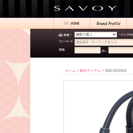
ホーム
>
新作アイテム
> SM21850502