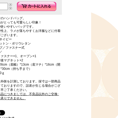
材のハンドバッグ。
柄がとっても可愛らしい印象！
で使いやすいバッグです。
特性上、ラメが落ちやすくお洋服などに付着
がございます。
ネイビー
コットン・ポリウレタン
イプ／ファスナー式
／
ァスナー×1、オープン×1
後マグネット×2
6cm（底幅）*13cm（底マチ）*16cm（開
*30cm（持ち手まで）
0ｇ
は外側を計測しております。採寸は一部商品
しておりますので、誤差が生じる場合がござ
何卒ご了承ください。
商品につきましては、不良品以外のご交換･
お承りできません。