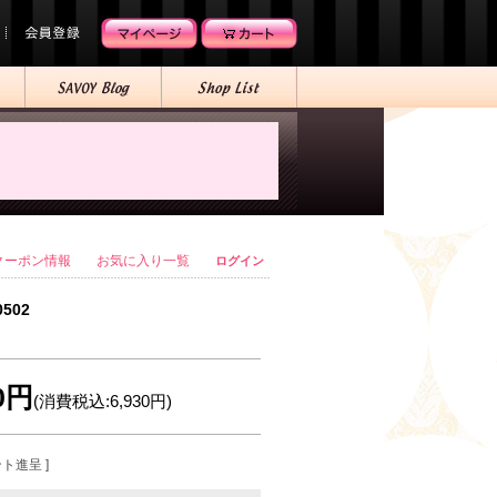
クーポン情報
お気に入り一覧
ログイン
0502
00円
(消費税込:6,930円)
ント進呈 ]