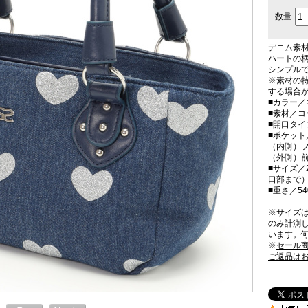
数量
デニム素
ハートの
シンプル
※素材の
する場合
■カラー／
■素材／
■開口タ
■ポケット
（内側）フ
（外側）前
■サイズ／2
口部まで）
■重さ／54
※サイズ
のみ計測
います。
※
セール
ご返品は