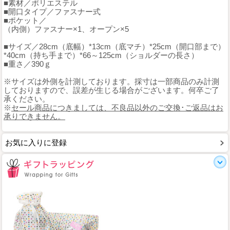
■素材／ポリエステル
■開口タイプ／ファスナー式
■ポケット／
（内側）ファスナー×1、オープン×5
■サイズ／28cm（底幅）*13cm（底マチ）*25cm（開口部まで）
*40cm（持ち手まで）*66～125cm（ショルダーの長さ）
■重さ／390ｇ
※サイズは外側を計測しております。採寸は一部商品のみ計測
しておりますので、誤差が生じる場合がございます。何卒ご了
承ください。
※
セール商品につきましては、不良品以外のご交換･ご返品はお
承りできません。
お気に入りに登録