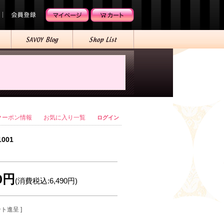
クーポン情報
お気に入り一覧
ログイン
1001
00円
(消費税込:6,490円)
ント進呈 ]