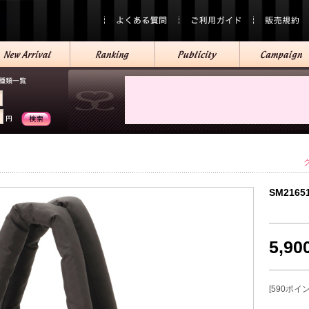
SM2165
5,9
[590ポイ