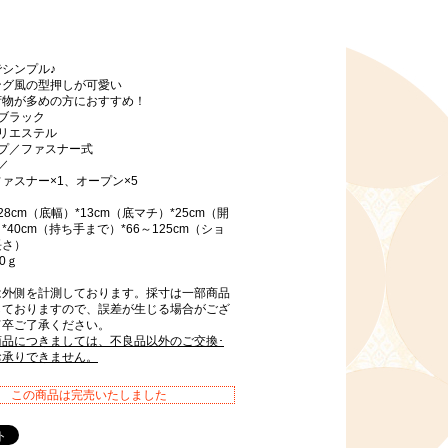
シンプル♪
ング風の型押しが可愛い
荷物が多めの方におすすめ！
ブラック
リエステル
イプ／ファスナー式
／
ァスナー×1、オープン×5
8cm（底幅）*13cm（底マチ）*25cm（開
*40cm（持ち手まで）*66～125cm（ショ
長さ）
0ｇ
は外側を計測しております。採寸は一部商品
しておりますので、誤差が生じる場合がござ
何卒ご了承ください。
商品につきましては、不良品以外のご交換･
お承りできません。
この商品は完売いたしました