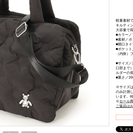
軽量素材で
キルティ
大容量で
■カラー／
■素材／ポ
■開口タ
■ポケット
（内側）フ
■サイズ／2
口部まで）
ルダーの
■重さ／39
※サイズ
のみ計測
います。
※
セール
ご返品は