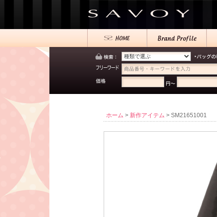
ホーム
>
新作アイテム
> SM21651001