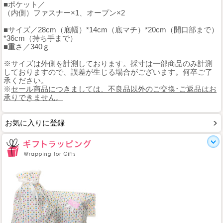
■ポケット／
（内側）ファスナー×1、オープン×2
■サイズ／28cm（底幅）*14cm（底マチ）*20cm（開口部まで）
*36cm（持ち手まで）
■重さ／340ｇ
※サイズは外側を計測しております。採寸は一部商品のみ計測
しておりますので、誤差が生じる場合がございます。何卒ご了
承ください。
※
セール商品につきましては、不良品以外のご交換･ご返品はお
承りできません。
お気に入りに登録