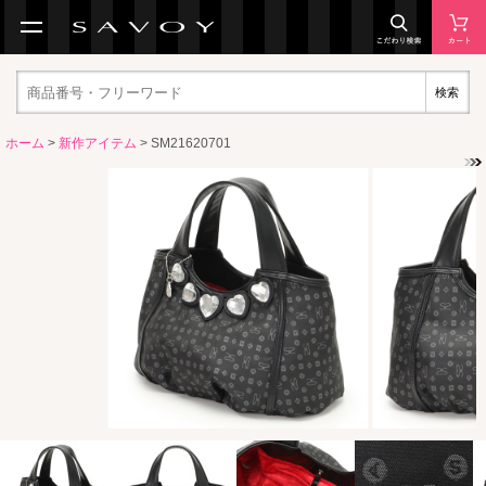
検索
ホーム
>
新作アイテム
> SM21620701