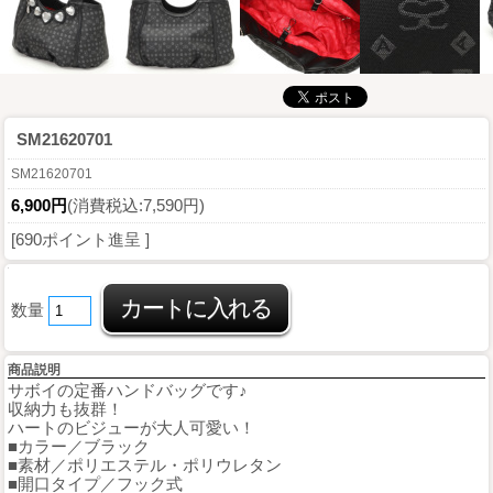
SM21620701
SM21620701
6,900円
(消費税込:7,590円)
[690ポイント進呈 ]
数量
商品説明
サボイの定番ハンドバッグです♪
収納力も抜群！
ハートのビジューが大人可愛い！
■カラー／ブラック
■素材／ポリエステル・ポリウレタン
■開口タイプ／フック式