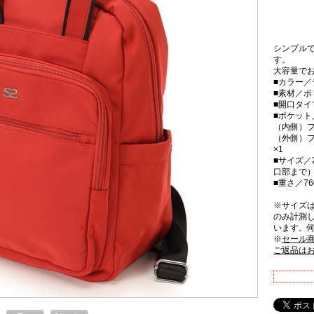
シンプル
す。
大容量で
■カラー／
■素材／ポ
■開口タ
■ポケット
（内側）フ
（外側）フ
×1
■サイズ／2
口部まで）
■重さ／76
※サイズ
のみ計測
います。
※
セール
ご返品は