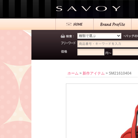
ホーム
>
新作アイテム
> SM21610404