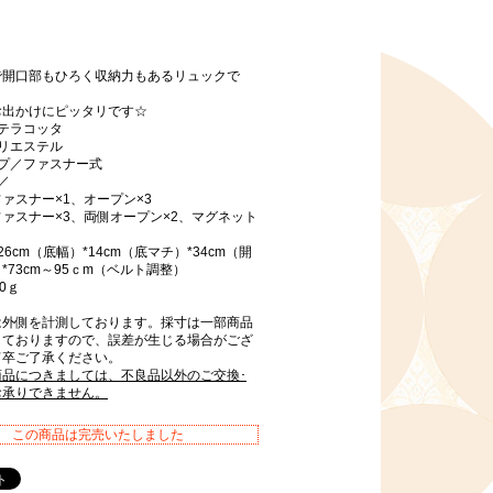
で開口部もひろく収納力もあるリュックで
お出かけにピッタリです☆
テラコッタ
リエステル
イプ／ファスナー式
／
ァスナー×1、オープン×3
ァスナー×3、両側オープン×2、マグネット
6cm（底幅）*14cm（底マチ）*34cm（開
*73cm～95ｃm（ベルト調整）
0ｇ
は外側を計測しております。採寸は一部商品
しておりますので、誤差が生じる場合がござ
何卒ご了承ください。
商品につきましては、不良品以外のご交換･
お承りできません。
この商品は完売いたしました