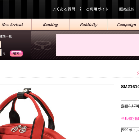
SM2161
定価8,17
当店特別
[599ポイ