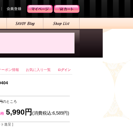
クーポン情報
お気に入り一覧
ログイン
0404
0円
のところ
5,990円
(消費税込:6,589円)
価格
ント進呈 ]