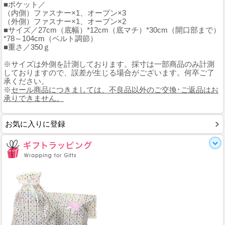
■ポケット／
（内側）ファスナー×1、オープン×3
（外側）ファスナー×1、オープン×2
■サイズ／27cm（底幅）*12cm（底マチ）*30cm（開口部まで）
*78～104cm（ベルト調節）
■重さ／350ｇ
※サイズは外側を計測しております。採寸は一部商品のみ計測
しておりますので、誤差が生じる場合がございます。何卒ご了
承ください。
※
セール商品につきましては、不良品以外のご交換･ご返品はお
承りできません。
お気に入りに登録