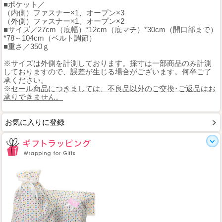
■ポケット／
（内側）ファスナー×1、オープン×3
（外側）ファスナー×1、オープン×2
■サイズ／27cm（底幅）*12cm（底マチ）*30cm（開口部まで）
*78～104cm（ベルト調節）
■重さ／350ｇ
※サイズは外側を計測しております。採寸は一部商品のみ計測
しておりますので、誤差が生じる場合がございます。何卒ご了
承ください。
※
セール商品につきましては、不良品以外のご交換･ご返品はお
承りできません。
お気に入りに登録