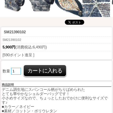
SM21390102
SM21390102
5,900円
(消費税込:6,490円)
[590ポイント進呈 ]
数量
商品説明
デニム調生地にスパンコール柄がちりばめられた
とても華やかなショルダーバッグです！
小さめサイズなので、ちょっとしたおでかけに便利なサイズで
す♪
■カラー／ネイビー
■素材／コットン・ポリウレタン