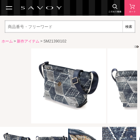
検索
ホーム
>
新作アイテム
> SM21390102