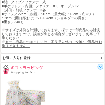
■開口タイプ／ファスナー式
■ポケット／（内側）ファスナー×1、オープン×2
（外側）前後ファスナー×各1
■サイズ／22cm（底幅）*31cm（最大幅）*13cm（底マチ）
*19cm（開口部まで）*71-134cm（ショルダーの長さ）
■重さ／340ｇ
※サイズは外側を計測しております。採寸は一部商品のみ計測
しておりますので、誤差が生じる場合がございます。何卒ご了
承ください。
※
セール商品につきましては、不良品以外のご交換･ご返品はお
承りできません。
お気に入りに登録