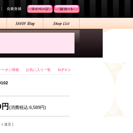
クーポン情報
お気に入り一覧
ログイン
0102
90円
(消費税込:6,589円)
ント進呈 ]