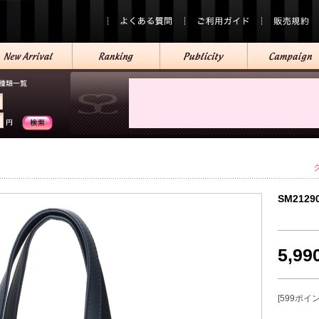
SM2129
5,9
[599ポイ