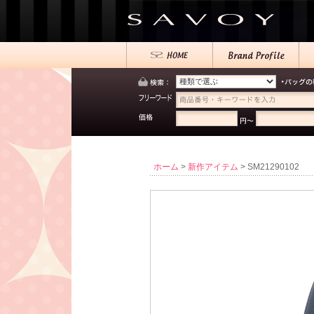
ホーム
>
新作アイテム
> SM21290102