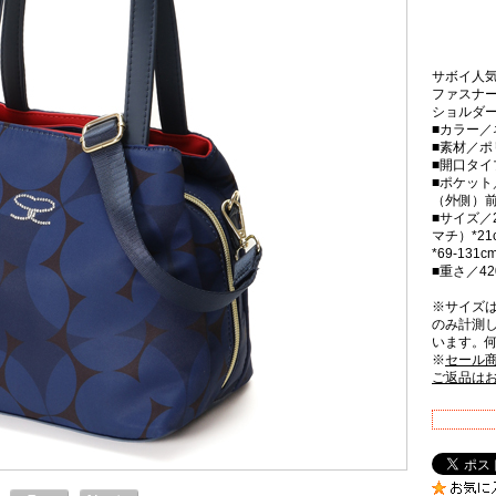
サボイ人
ファスナ
ショルダー
■カラー／
■素材／
■開口タ
■ポケット
（外側）前
■サイズ／2
マチ）*2
*69-13
■重さ／42
※サイズ
のみ計測
います。
※
セール
ご返品は