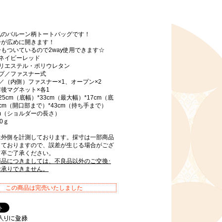
気のバルーン柄トートバッグです！
ーが広めに開きます！
もついているので2way使用できます☆
ネイビーレッド
ポリエステル・ポリウレタン
イプ／ファスナー式
／（内側）ファスナー×1、オープン×2
後マグネット×各1
5cm（底幅）*33cm（最大幅）*17cm（底
1cm（開口部まで）*43cm（持ち手まで）
1cm（ショルダーの長さ）
0ｇ
は外側を計測しております。採寸は一部商品
しておりますので、誤差が生じる場合がござ
何卒ご了承ください。
商品につきましては、不良品以外のご交換･
お承りできません。
この商品は完売いたしました