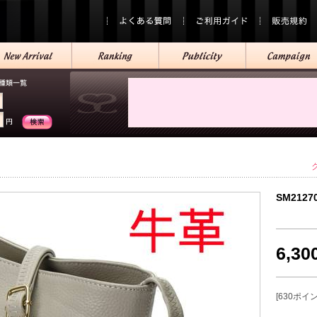
SM2127
6,3
[630ポイ