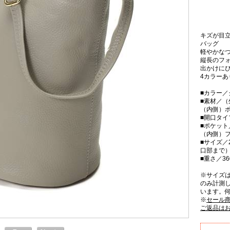
キズが目
バッグ
軽やかな
縦長のフ
出かけに
4カラーあ
■カラー／
■素材／（
（内側）
■開口タ
■ポケット
（内側）フ
■サイズ／2
口部まで）
■重さ／36
※サイズ
のみ計測
います。
※
セール
ご返品は