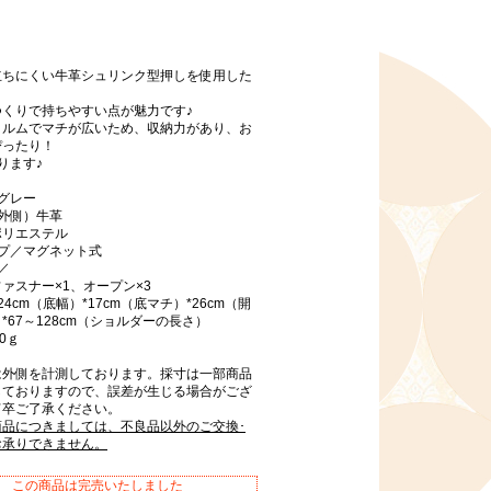
立ちにくい牛革シュリンク型押しを使用した
つくりで持ちやすい点が魅力です♪
ォルムでマチが広いため、収納力があり、お
ぴったり！
ります♪
グレー
外側）牛革
ポリエステル
イプ／マグネット式
／
ァスナー×1、オープン×3
4cm（底幅）*17cm（底マチ）*26cm（開
*67～128cm（ショルダーの長さ）
0ｇ
は外側を計測しております。採寸は一部商品
しておりますので、誤差が生じる場合がござ
何卒ご了承ください。
商品につきましては、不良品以外のご交換･
お承りできません。
この商品は完売いたしました