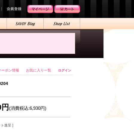
クーポン情報
お気に入り一覧
ログイン
0204
00円
(消費税込:6,930円)
ント進呈 ]