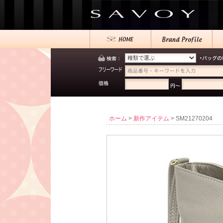
ホーム
>
新作アイテム
> SM21270204