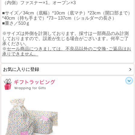
（内側）ファスナー×1、オープン×3
■サイズ／34cm（底幅）*10cm（底マチ）*23cm（開口部まで）
*40cm（持ち手まで）*73～137cm（ショルダーの長さ）
■重さ／510ｇ
※サイズは外側を計測しております。採寸は一部商品のみ計測
しておりますので、誤差が生じる場合がございます。何卒ご了
承ください。
※
セール商品につきましては、不良品以外のご交換･ご返品はお
承りできません。
お気に入りに登録