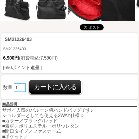
SM21226403
SM21226403
6,900円
(消費税込:7,590円)
[690ポイント進呈 ]
数量
商品説明
サボイ人気のバルーン柄ハンドバッグです♪
ショルダーとしても使える2WAY仕様☆
■カラー／ブラック/レッド
■素材／ポリエステル・ポリウレタン
■開口タイプ／ファスナー式
■ポケット／