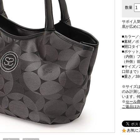
数量
サボイ人
底が広め
■カラー／
■素材／
■開口タ
■ポケット
（内側）フ
（外側）前
■サイズ／2
口部まで）
■重さ／38
※サイズ
のみ計測
います。
※
セール
ご返品は