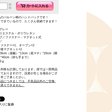
気のバルーン柄のハンドバックです！
にできているので、たくさん収納できます！
グレー
ポリエステル・ポリウレタン
イプ／ファスナー・マグネット式
／
ァスナー×1、オープン×2
後マグネット×2
8cm（底幅）*13cm（底マチ）*20cm（開
*40cm（持ち手まで）
0ｇ
は外側を計測しております。採寸は一部商品
しておりますので、誤差が生じる場合がござ
何卒ご了承ください。
商品につきましては、不良品以外のご交換･
お承りできません。