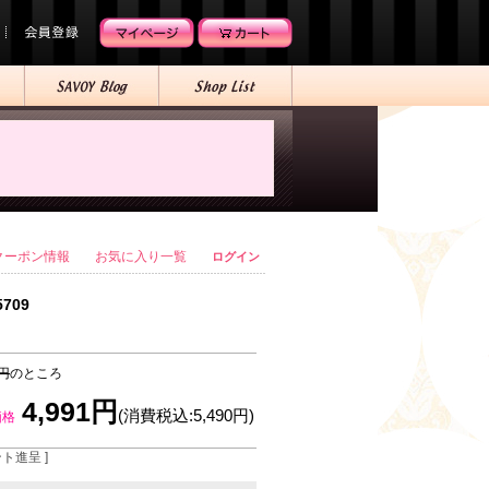
クーポン情報
お気に入り一覧
ログイン
5709
0円
のところ
4,991円
(消費税込:5,490円)
価格
ント進呈 ]