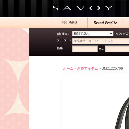
ホーム
>
新作アイテム
> SM21225709