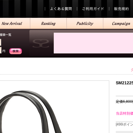
SM2122
定価6,80
当店特別
[499ポイ