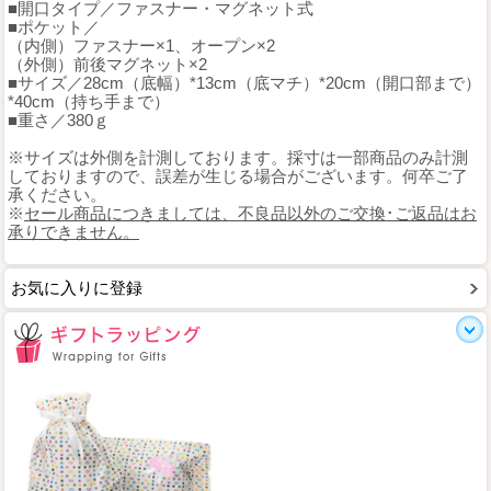
■開口タイプ／ファスナー・マグネット式
■ポケット／
（内側）ファスナー×1、オープン×2
（外側）前後マグネット×2
■サイズ／28cm（底幅）*13cm（底マチ）*20cm（開口部まで）
*40cm（持ち手まで）
■重さ／380ｇ
※サイズは外側を計測しております。採寸は一部商品のみ計測
しておりますので、誤差が生じる場合がございます。何卒ご了
承ください。
※
セール商品につきましては、不良品以外のご交換･ご返品はお
承りできません。
お気に入りに登録