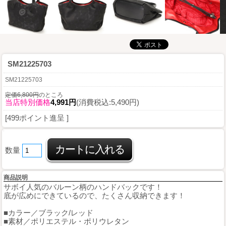
SM21225703
SM21225703
定価6,800円
のところ
当店特別価格
4,991円
(消費税込:5,490円)
[499ポイント進呈 ]
数量
商品説明
サボイ人気のバルーン柄のハンドバックです！
底が広めにできているので、たくさん収納できます！
■カラー／ブラック/レッド
■素材／ポリエステル・ポリウレタン