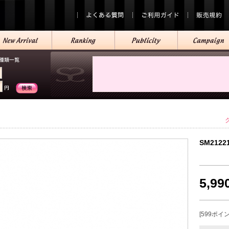
SM2122
5,9
[599ポイ