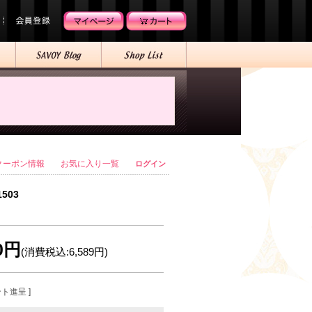
クーポン情報
お気に入り一覧
ログイン
1503
90円
(消費税込:6,589円)
ント進呈 ]