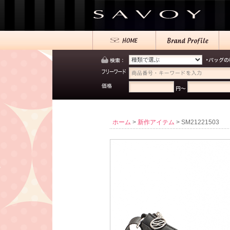
ホーム
>
新作アイテム
> SM21221503