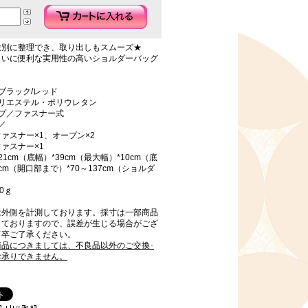
途別に整理でき、取り出しもスムーズ★
使いに便利な実用性の高いショルダーバッグ
ブラック/レッド
ポリエステル・ポリウレタン
イプ／ファスナー式
／
ァスナー×1、オープン×2
ァスナー×1
1cm（底幅）*39cm（最大幅）*10cm（底
9cm（開口部まで）*70～137cm（ショルダ
）
0ｇ
は外側を計測しております。採寸は一部商品
しておりますので、誤差が生じる場合がござ
何卒ご了承ください。
商品につきましては、不良品以外のご交換･
お承りできません。