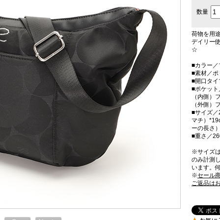
数量
荷物を用
デイリー
☆
■カラー／
■素材／
■開口タ
■ポケット
（内側）フ
（外側）フ
■サイズ／2
マチ）*1
ーの長さ
■重さ／26
※サイズ
のみ計測
います。
※
セール
ご返品は