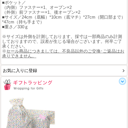
■ポケット／
（内側）ファスナー×1、オープン×2
（外側）前ファスナー×1、後オープン×2
■サイズ／24cm（底幅）*10cm（底マチ）*27cm（開口部まで）
*47cm（持ち手まで）
■重さ／330ｇ
※サイズは外側を計測しております。採寸は一部商品のみ計測
しておりますので、誤差が生じる場合がございます。何卒ご了
承ください。
※
セール商品につきましては、不良品以外のご交換･ご返品はお
承りできません。
お気に入りに登録